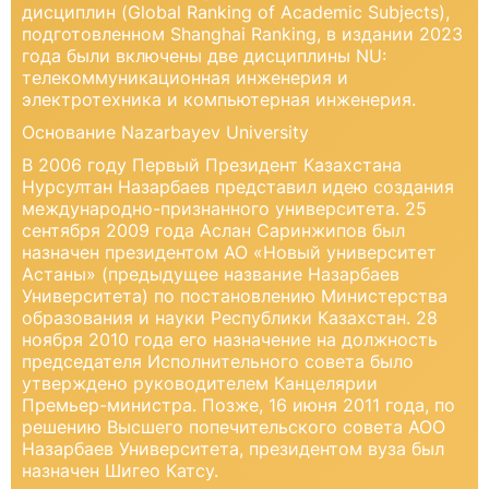
дисциплин (Global Ranking of Academic Subjects),
подготовленном Shanghai Ranking, в издании 2023
года были включены две дисциплины NU:
телекоммуникационная инженерия и
электротехника и компьютерная инженерия.
Основание Nazarbayev University
В 2006 году Первый Президент Казахстана
Нурсултан Назарбаев представил идею создания
международно-признанного университета. 25
сентября 2009 года Аслан Саринжипов был
назначен президентом АО «Новый университет
Астаны» (предыдущее название Назарбаев
Университета) по постановлению Министерства
образования и науки Республики Казахстан. 28
ноября 2010 года его назначение на должность
председателя Исполнительного совета было
утверждено руководителем Канцелярии
Премьер-министра. Позже, 16 июня 2011 года, по
решению Высшего попечительского совета АОО
Назарбаев Университета, президентом вуза был
назначен Шигео Катсу.