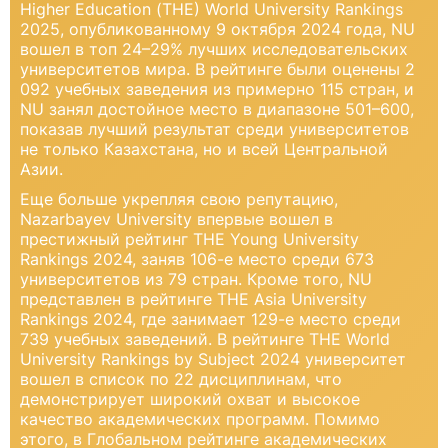
Higher Education (THE) World University Rankings
2025, опубликованному 9 октября 2024 года, NU
вошел в топ 24–29% лучших исследовательских
университетов мира. В рейтинге были оценены 2
092 учебных заведения из примерно 115 стран, и
NU занял достойное место в диапазоне 501–600,
показав лучший результат среди университетов
не только Казахстана, но и всей Центральной
Азии.
Еще больше укрепляя свою репутацию,
Nazarbayev University впервые вошел в
престижный рейтинг THE Young University
Rankings 2024, заняв 106-е место среди 673
университетов из 79 стран. Кроме того, NU
представлен в рейтинге THE Asia University
Rankings 2024, где занимает 129-е место среди
739 учебных заведений. В рейтинге THE World
University Rankings by Subject 2024 университет
вошел в список по 22 дисциплинам, что
демонстрирует широкий охват и высокое
качество академических программ. Помимо
этого, в Глобальном рейтинге академических