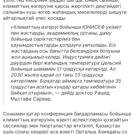
климаттың өзгеруіне қарсы жергілікті деңгейдегі
салынған күш-жігер жаһандық мәселелерді шешуге
айтарлықтай үлес қосады.
«
Климаттың өзгеруі бойынша ЮНИСЕФ үкімет
пен жастарды, академиялық ортаны, даму
бойынша серіктестеріміз бен
қауымдастықтарды қолдауға ұмтылады. Біз
жастардың осы бағытта белсендірек болуына
жол ашқымыз келеді. Индустрияға дейінгі
дәуірден бері жаһандық температура Цельсий
бойынша шамамен 1,1 градусқа көтерілді. Ал
2030 жылға қарай ол тағы 1,5 градусқа
көтерілмек. Бірқатар аймақта температура 35
градустан асатын күндер қатары көбейгенін
байқап отырмыз
», — дейді доктор Рашед
Мұстафа Сарвар.
Сонымен қатар конференция бағдарламасы бойынша
климаттың өзгеруінің өзекті аспектілерін қозғайтын
сессиялар мен пікірталастар өткізіліп, Қазақстан
үшін соңғы кездері аса өзекті Орталық Азиядағы су