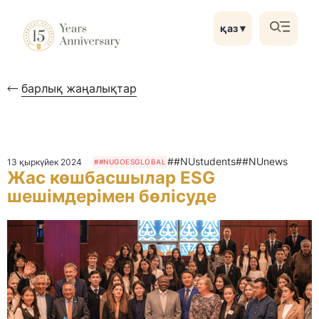
қаз
▼
барлық жаңалықтар
##NUstudents
##NUnews
13 қыркүйек 2024
##NUGOESGLOBAL
Жас көшбасшылар ESG
шешімдерімен бөлісуде