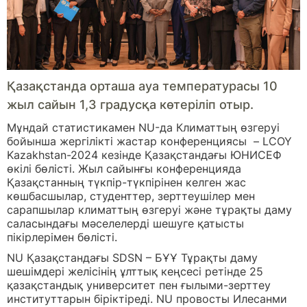
Қазақстанда орташа ауа температурасы 10
жыл сайын 1,3 градусқа көтеріліп отыр.
Мұндай статистикамен NU-да Климаттың өзгеруі
бойынша жергілікті жастар конференциясы – LCOY
Kazakhstan-2024 кезінде Қазақстандағы ЮНИСЕФ
өкілі бөлісті. Жыл сайынғы конференцияда
Қазақстанның түкпір-түкпірінен келген жас
көшбасшылар, студенттер, зерттеушілер мен
сарапшылар климаттың өзгеруі және тұрақты даму
саласындағы мәселелерді шешуге қатысты
пікірлерімен бөлісті.
NU Қазақстандағы SDSN – БҰҰ Тұрақты даму
шешімдері желісінің ұлттық кеңсесі ретінде 25
қазақстандық университет пен ғылыми-зерттеу
институттарын біріктіреді. NU провосты Илесанми