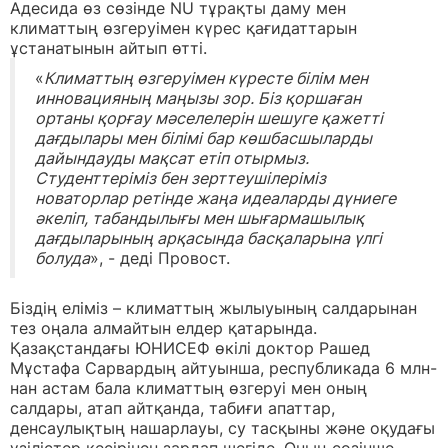
Адесида өз сөзінде NU тұрақты даму мен
климаттың өзгеруімен күрес қағидаттарын
ұстанатынын айтып өтті.
«
Климаттың өзгеруімен күресте білім мен
инновацияның маңызы зор. Біз қоршаған
ортаны қорғау мәселелерін шешуге қажетті
дағдылары мен білімі бар көшбасшыларды
дайындауды мақсат етіп отырмыз.
Студенттеріміз бен зерттеушілеріміз
новаторлар ретінде жаңа идеаларды дүниеге
әкеліп, табандылығы мен шығармашылық
дағдыларының арқасында басқаларына үлгі
болуда
», - деді Провост.
Біздің еліміз – климаттың жылыуының салдарынан
тез оңала алмайтын елдер қатарында.
Қазақстандағы ЮНИСЕФ өкілі доктор Рашед
Мұстафа Сарвардың айтуынша, республикада 6 млн-
нан астам бала климаттың өзгеруі мен оның
салдары, атап айтқанда, табиғи апаттар,
денсаулықтың нашарлауы, су тасқыны және оқудағы
үзілістер кесірінен зардап шегіде. Оның сөзінше,