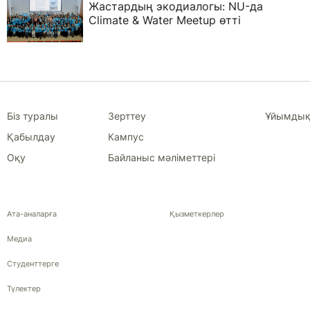
Жастардың экодиалогы: NU-да
Climate & Water Meetup өтті
Біз туралы
Зерттеу
Ұйымдық
Қабылдау
Кампус
Оқу
Байланыс мәліметтері
Ата-аналарға
Қызметкерлер
Медиа
Студенттерге
Түлектер