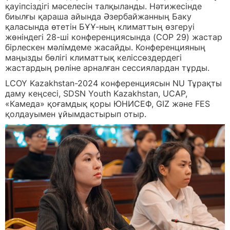
қауіпсіздігі мәселесін талқыланды. Нәтижесінде
биылғы қараша айында Әзербайжанның Баку
қаласында өтетін БҰҰ-ның климаттың өзгеруі
жөніндегі 28-ші конференциясында (COP 29) жастар
бірлескен мәлімдеме жасайды. Конференцияның
маңызды бөлігі климаттық келіссөздердегі
жастардың рөліне арналған сессиялардан тұрды.
LCOY Kazakhstan-2024 конференциясын NU Тұрақты
даму кеңсесі, SDSN Youth Kazakhstan, UCAP,
«Камеда» қоғамдық қоры ЮНИСЕФ, GIZ және FES
қолдауымен ұйымдастырып отыр.