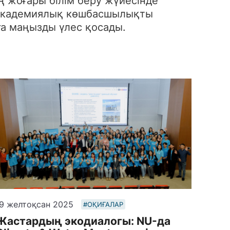
ң жоғары білім беру жүйесінде
ы академиялық көшбасшылықты
ға маңызды үлес қосады.
9 желтоқсан 2025
#ОҚИҒАЛАР
Жастардың экодиалогы: NU-да