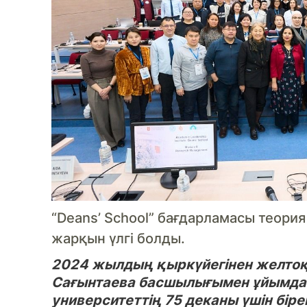
“Deans’ School” бағдарламасы теория
жарқын үлгі болды.
2024 жылдың қыркүйегінен желтоқс
Сағынтаева басшылығымен ұйымдасты
университеттің 75 деканы үшін біре