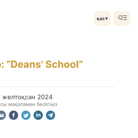
қаз
▼
 “Deans' School”
6 желтоқсан 2024
сы мақаламен бөлісіңіз