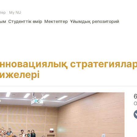
тер
My NU
лым
Студенттік өмір
Мектептер
Ұйымдық репозиторий
нновациялық стратегиялар:
ижелері
О