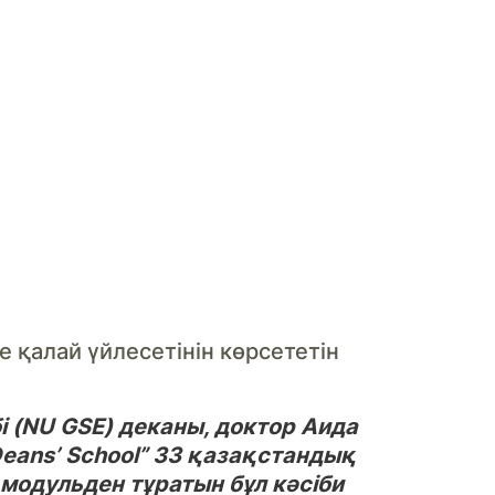
 қалай үйлесетінін көрсететін
 (NU GSE) деканы, доктор Аида
eans’ School” 33 қазақстандық
 модульден тұратын бұл кәсіби