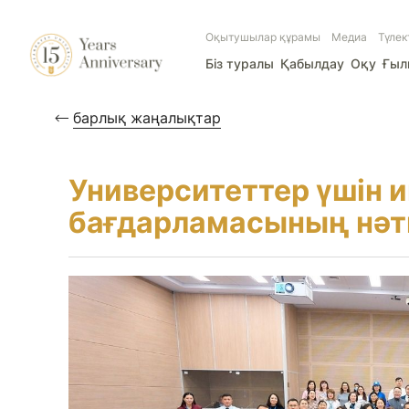
Оқытушылар құрамы
Медиа
Түлек
Біз туралы
Қабылдау
Оқу
Ғы
барлық жаңалықтар
Университеттер үшін и
бағдарламасының нәт