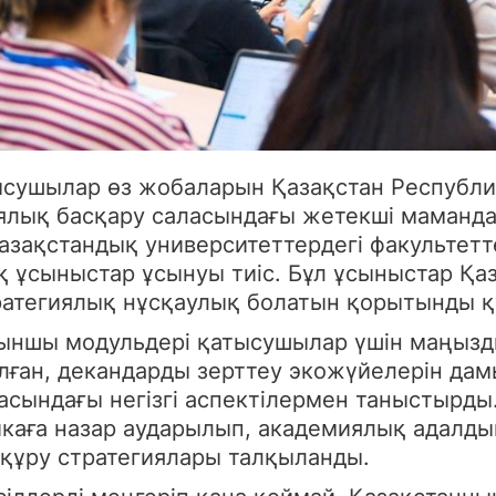
сушылар өз жобаларын Қазақстан Республ
миялық басқару саласындағы жетекші маманд
қазақстандық университеттердегі факультет
ық ұсыныстар ұсынуы тиіс. Бұл ұсыныстар 
ратегиялық нұсқаулық болатын қорытынды құж
зыншы модульдері қатысушылар үшін маңызды
алған, декандарды зерттеу экожүйелерін да
ласындағы негізгі аспектілермен таныстырд
каға назар аударылып, академиялық адалды
 құру стратегиялары талқыланды.