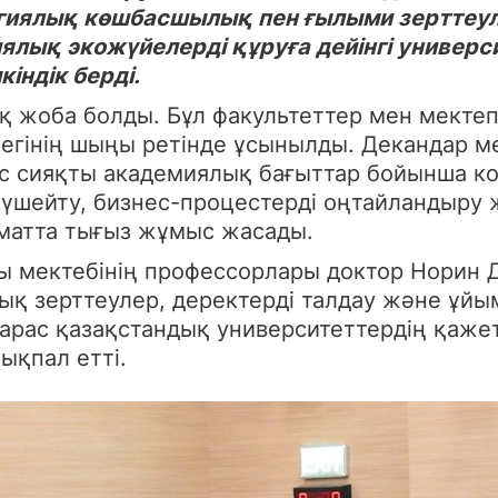
гиялық көшбасшылық пен ғылыми зерттеул
ялық экожүйелерді құруға дейінгі универси
кіндік берді.
қ жоба болды. Бұл факультеттер мен мектеп
егінің шыңы ретінде ұсынылды. Декандар м
 сияқты академиялық бағыттар бойынша кома
күшейту, бизнес-процестерді оңтайландыру
рматта тығыз жұмыс жасады.
ы мектебінің профессорлары доктор Норин 
ық зерттеулер, деректерді талдау және ұй
қарас қазақстандық университеттердің қажет
ықпал етті.