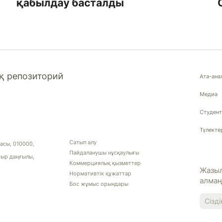
қабылдау басталды
 репозиторий
Ата-ана
Медиа
Студент
Түлекте
Сатып алу
асы, 010000,
Пайдаланушы нұсқаулығы
тыр даңғылы,
Коммерциялық қызметтер
Жазыл
Нормативтік құжаттар
алма
Бос жұмыс орындары