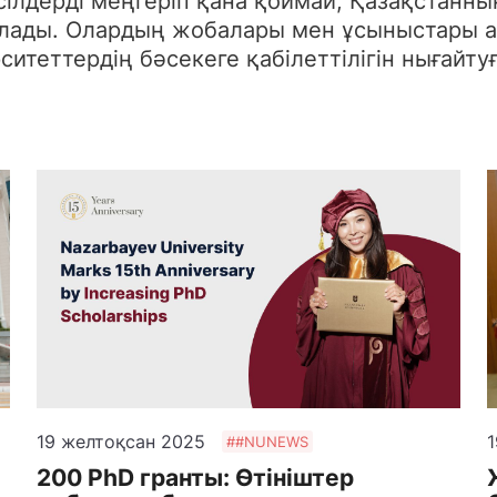
ілдерді меңгеріп қана қоймай, Қазақстанны
 қалады. Олардың жобалары мен ұсыныстар
итеттердің бәсекеге қабілеттілігін нығайту
19 желтоқсан 2025
1
##NUNEWS
200 PhD гранты: Өтініштер