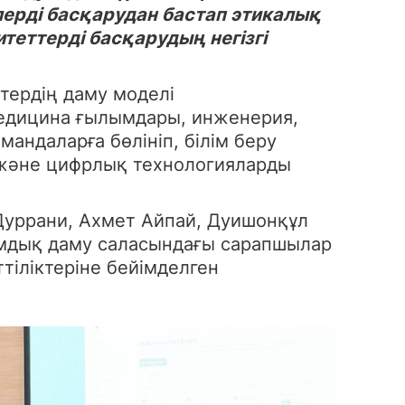
ерді басқарудан бастап этикалық
теттерді басқарудың негізгі
тердің даму моделі
едицина ғылымдары, инженерия,
ндаларға бөлініп, білім беру
 және цифрлық технологияларды
Дуррани, Ахмет Айпай, Дуишонқұл
ымдық даму саласындағы сарапшылар
тіліктеріне бейімделген