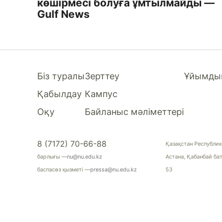
көшірмесі болуға ұмтылмайды —
Gulf News
Біз туралы
Зерттеу
Ұйымдық
Қабылдау
Кампус
Оқу
Байланыс мәліметтері
8 (7172) 70-66-88
Қазақстан Республик
барлығы —
nu@nu.edu.kz
Астана, Қабанбай ба
баспасөз қызметі —
pressa@nu.edu.kz
53