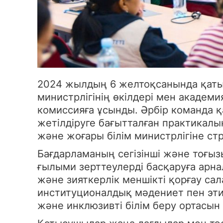
2024 жылдың 6 желтоқсанында қаты
министрлігінің өкілдері мен акаде
комиссияға ұсынды. Әрбір команда 
жетілдіруге бағытталған практикал
және жоғары білім министрлігіне ст
Бағдарламаның сегізінші және тоғы
ғылыми зерттеулерді басқаруға арн
және зияткерлік меншікті қорғау са
институционалдық мәдениет пен эти
және инклюзивті білім беру ортасын