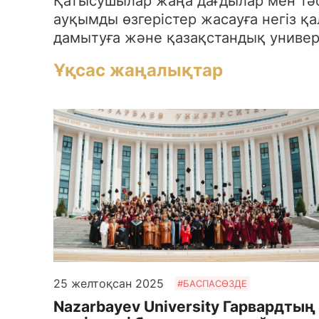
Қатысушылар жаңа дағдылар мен тәс
ауқымды өзгерістер жасауға негіз
дамытуға және қазақстандық универс
Ұқсас жаңалықтар
25 желтоқсан 2025
#БАСПАСӨЗДЕ
Nazarbayev University Гарвардтың