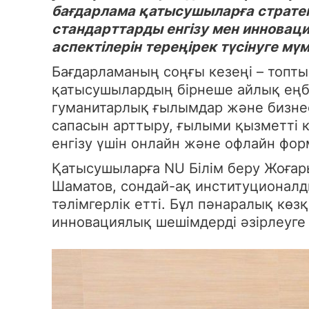
бағдарлама қатысушыларға страте
стандарттарды енгізу мен инноваци
аспектілерін тереңірек түсінуге мүм
Бағдарламаның соңғы кезеңі – топты
қатысушылардың бірнеше айлық еңб
гуманитарлық ғылымдар және бизнес
сапасын арттыру, ғылыми қызметті 
енгізу үшін онлайн және офлайн фо
Қатысушыларға NU Білім беру Жоғар
Шаматов, сондай-ақ институционалд
тәлімгерлік етті. Бұл пәнаралық көз
инновациялық шешімдерді әзірлеуге 