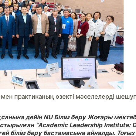
 мен практиканың өзекті мәселелерді шешуге
анына дейін NU Білім беру Жоғары мектебі
рылған “Academic Leadership Institute: D
гей білім беру бастамасына айналды. Тоғыз