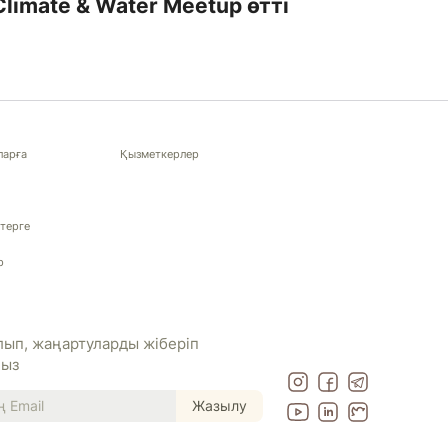
Climate & Water Meetup өтті
ларға
Қызметкерлер
терге
р
ып, жаңартуларды жіберіп
ңыз
Жазылу