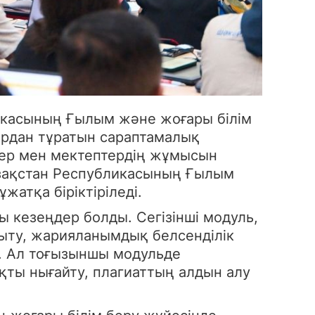
икасының Ғылым және жоғары білім
ардан тұратын сараптамалық
тер мен мектептердің жұмысын
Қазақстан Республикасының Ғылым
атқа біріктіріледі.
 кезеңдер болды. Сегізінші модуль,
мыту, жарияланымдық белсенділік
ы. Ал тоғызыншы модульде
қты нығайту, плагиаттың алдын алу