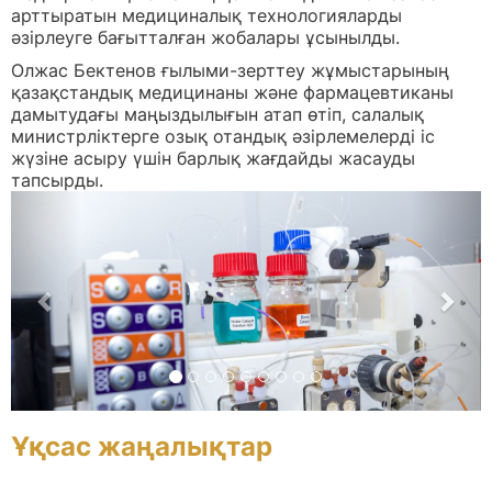
арттыратын медициналық технологияларды
әзірлеуге бағытталған жобалары ұсынылды.
Олжас Бектенов ғылыми-зерттеу жұмыстарының
қазақстандық медицинаны және фармацевтиканы
дамытудағы маңыздылығын атап өтіп, салалық
министрліктерге озық отандық әзірлемелерді іс
жүзіне асыру үшін барлық жағдайды жасауды
тапсырды.
Previous
Nex
Ұқсас жаңалықтар