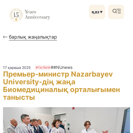
қаз
▼
барлық жаңалықтар
##NUnews
17 қараша 2025
#ҒЫЛЫМ
Премьер-министр Nazarbayev
University-дің жаңа
Биомедициналық орталығымен
танысты