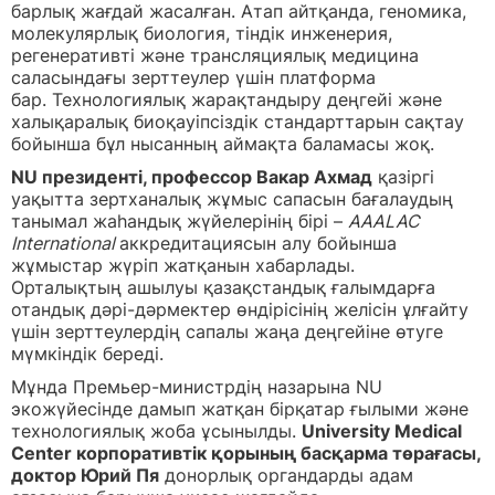
барлық жағдай жасалған. Атап айтқанда, геномика,
молекулярлық биология, тіндік инженерия,
регенеративті және трансляциялық медицина
саласындағы зерттеулер үшін платформа
бар. Технологиялық жарақтандыру деңгейі және
халықаралық биоқауіпсіздік стандарттарын сақтау
бойынша бұл нысанның аймақта баламасы жоқ.
NU президенті, профессор Вакар Ахмад
қазіргі
уақытта зертханалық жұмыс сапасын бағалаудың
танымал жаһандық жүйелерінің бірі –
AAALAC
International
аккредитациясын алу бойынша
жұмыстар жүріп жатқанын хабарлады.
Орталықтың ашылуы қазақстандық ғалымдарға
отандық дәрі-дәрмектер өндірісінің желісін ұлғайту
үшін зерттеулердің сапалы жаңа деңгейіне өтуге
мүмкіндік береді.
Мұнда Премьер-министрдің назарына NU
экожүйесінде дамып жатқан бірқатар ғылыми және
технологиялық жоба ұсынылды.
University Medical
Center корпоративтік қорының басқарма төрағасы,
доктор Юрий Пя
донорлық органдарды адам