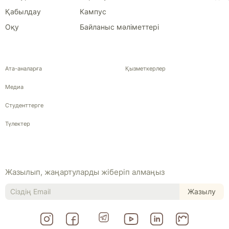
Қабылдау
Кампус
Оқу
Байланыс мәліметтері
Ата-аналарға
Қызметкерлер
Медиа
Студенттерге
Түлектер
Жазылып, жаңартуларды жіберіп алмаңыз
Жазылу