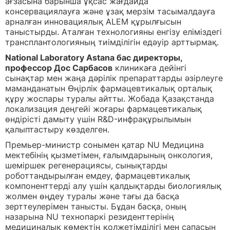
ағзасына барынша ұқсас жағдайда
консервациялауға және ұзақ мерзім тасымалдауға
арналған инновациялық ALEM құрылғысын
таныстырды. Аталған технологияны енгізу еліміздегі
трансплантологияның тиімділігін едәуір арттырмақ.
National Laboratory Astana бас директоры,
профессор Дос Сарбасов
клиникаға дейінгі
сынақтар мен жаңа дәрілік препараттарды әзірлеуге
маманданатын Өңірлік фармацевтикалық орталық
құру жоспары туралы айтты. Жобада Қазақстанда
локализация деңгейі жоғары фармацевтикалық
өндірісті дамыту үшін R&D-инфрақұрылымын
қалыптастыру көзделген.
Премьер-министр сонымен қатар NU Медицина
мектебінің қызметімен, ғалымдарының онкология,
шеміршек регенерациясы, сынықтарды
роботтандырылған емдеу, фармацевтикалық
компоненттерді алу үшін қалдықтарды биологиялық
жолмен өңдеу туралы және тағы да басқа
зерттеулерімен танысты. Бұдан басқа, оның
назарына NU технопаркі резиденттерінің
медициналық көмектің қолжетімділігі мен сапасын