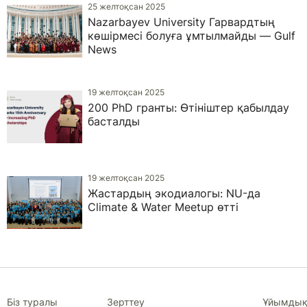
25 желтоқсан 2025
Nazarbayev University Гарвардтың
көшірмесі болуға ұмтылмайды — Gulf
News
19 желтоқсан 2025
200 PhD гранты: Өтініштер қабылдау
басталды
19 желтоқсан 2025
Жастардың экодиалогы: NU-да
Climate & Water Meetup өтті
Біз туралы
Зерттеу
Ұйымдық