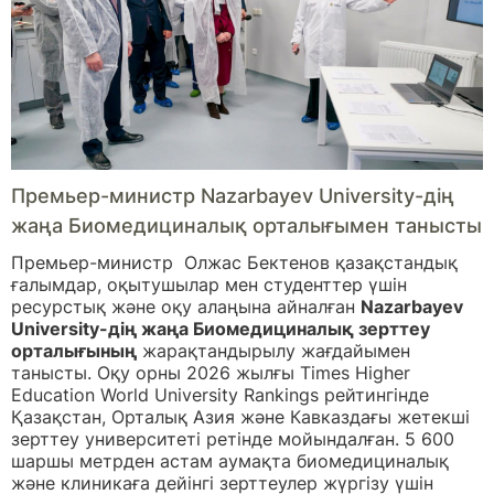
Премьер-министр Nazarbayev University-дің
жаңа Биомедициналық орталығымен танысты
Премьер-министр Олжас Бектенов қазақстандық
ғалымдар, оқытушылар мен студенттер үшін
ресурстық және оқу алаңына айналған
Nazarbayev
University-дің жаңа Биомедициналық зерттеу
орталығының
жарақтандырылу жағдайымен
танысты. Оқу орны 2026 жылғы Times Higher
Education World University Rankings рейтингінде
Қазақстан, Орталық Азия және Кавказдағы жетекші
зерттеу университеті ретінде мойындалған. 5 600
шаршы метрден астам аумақта биомедициналық
және клиникаға дейінгі зерттеулер жүргізу үшін