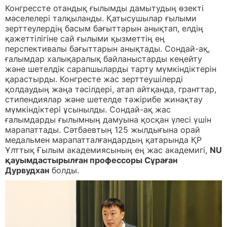
Конгрессте отандық ғылымды дамытудың өзекті
мәселелері талқыланды. Қатысушылар ғылыми
зерттеулердің басым бағыттарын анықтап, елдің
қажеттілігіне сай ғылыми қызметтің ең
перспективалы бағыттарын анықтады. Сондай-ақ,
ғалымдар халықаралық байланыстарды кеңейту
және шетелдік сарапшыларды тарту мүмкіндіктерін
қарастырды. Конгресте жас зерттеушілерді
қолдаудың жаңа тәсілдері, атап айтқанда, гранттар,
стипендиялар және шетелде тәжірибе жинақтау
мүмкіндіктері ұсынылды. Сондай-ақ жас
ғалымдарды ғылымның дамуына қосқан үлесі үшін
марапаттады. Сәтбаевтың 125 жылдығына орай
медальмен марапатталғандардың қатарында ҚР
Ұлттық Ғылым академиясының ең жас академигі,
NU
қауымдастырылған профессоры Сұраған
Дурвудхан
болды.