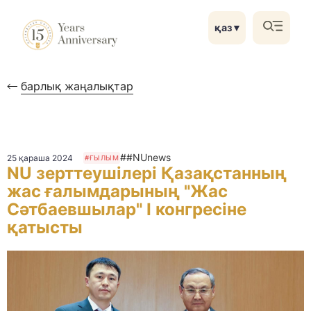
қаз
▼
барлық жаңалықтар
##NUnews
25 қараша 2024
#ҒЫЛЫМ
NU зерттеушілері Қазақстанның
жас ғалымдарының "Жас
Сәтбаевшылар" I конгресіне
қатысты