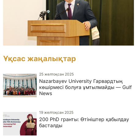
Ұқсас жаңалықтар
25 желтоқсан 2025
Nazarbayev University Гарвардтың
көшірмесі болуға ұмтылмайды — Gulf
News
19 желтоқсан 2025
200 PhD гранты: Өтініштер қабылдау
басталды