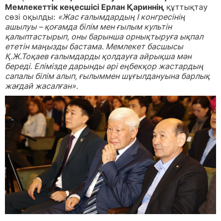
Мемлекеттік кеңесшісі Ерлан Қариннің
құттықтау
сөзі оқылды:
«Жас ғалымдардың I конгресінің
ашылуы – қоғамда білім мен ғылым культін
қалыптастырып, оны барынша орнықтыруға ықпал
ететін маңызды бастама. Мемлекет басшысы
Қ.Ж.Тоқаев ғалымдарды қолдауға айрықша мән
береді. Елімізде дарынды әрі еңбекқор жастардың
сапалы білім алып, ғылыммен шұғылдануына барлық
жағдай жасалған».