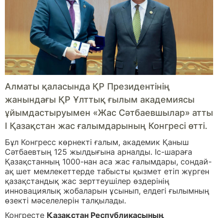
Алматы қаласында ҚР Президентінің
жанындағы ҚР Ұлттық ғылым академиясы
ұйымдастыруымен «Жас Сәтбаевшылар» атты
I Қазақстан жас ғалымдарының Конгресі өтті.
Бұл Конгресс көрнекті ғалым, академик Қаныш
Сәтбаевтың 125 жылдығына арналды. Іс-шараға
Қазақстанның 1000-нан аса жас ғалымдары, сондай-
ақ шет мемлекеттерде табысты қызмет етіп жүрген
қазақстандық жас зерттеушілер өздерінің
инновациялық жобаларын ұсынып, елдегі ғылымның
өзекті мәселелерін талқылады.
Конгресте
Қазақстан Республикасының