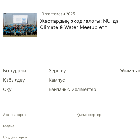
19 желтоқсан 2025
Жастардың экодиалогы: NU-да
Climate & Water Meetup өтті
Біз туралы
Зерттеу
Ұйымдық
Қабылдау
Кампус
Оқу
Байланыс мәліметтері
Ата-аналарға
Қызметкерлер
Медиа
Студенттерге