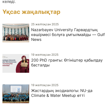
келеді.
Ұқсас жаңалықтар
25 желтоқсан 2025
Nazarbayev University Гарвардтың
көшірмесі болуға ұмтылмайды — Gulf
News
19 желтоқсан 2025
200 PhD гранты: Өтініштер қабылдау
басталды
19 желтоқсан 2025
Жастардың экодиалогы: NU-да
Climate & Water Meetup өтті