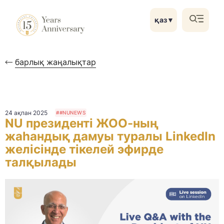
қаз
▼
барлық жаңалықтар
24 ақпан 2025
##NUNEWS
NU президенті ЖОО-ның
жаһандық дамуы туралы LinkedIn
желісінде тікелей эфирде
талқылады