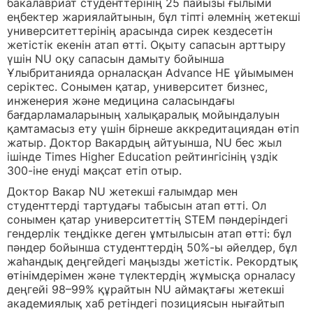
бакалавриат студенттерінің 25 пайызы ғылыми
еңбектер жариялайтынын, бұл тіпті әлемнің жетекші
университеттерінің арасында сирек кездесетін
жетістік екенін атап өтті. Оқыту сапасын арттыру
үшін NU оқу сапасын дамыту бойынша
Ұлыбританияда орналасқан Advance HE ұйымымен
серіктес. Сонымен қатар, университет бизнес,
инженерия және медицина саласындағы
бағдарламаларының халықаралық мойындалуын
қамтамасыз ету үшін бірнеше аккредитациядан өтіп
жатыр. Доктор Вакардың айтуынша, NU бес жыл
ішінде Times Higher Education рейтингісінің үздік
300-іне енуді мақсат етіп отыр.
Доктор Вакар NU жетекші ғалымдар мен
студенттерді тартудағы табысын атап өтті. Ол
сонымен қатар университеттің STEM пәндеріндегі
гендерлік теңдікке деген ұмтылысын атап өтті: бұл
пәндер бойынша студенттердің 50%-ы әйелдер, бұл
жаһандық деңгейдегі маңызды жетістік. Рекордтық
өтінімдерімен және түлектердің жұмысқа орналасу
деңгейі 98–99% құрайтын NU аймақтағы жетекші
академиялық хаб ретіндегі позициясын нығайтып