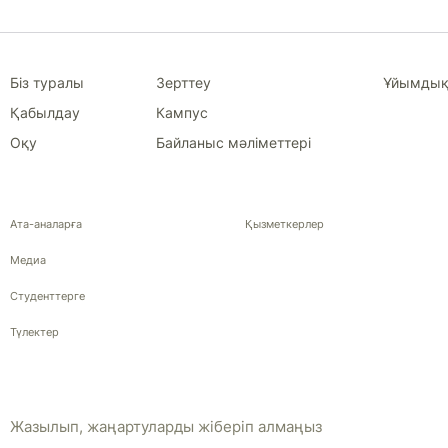
Біз туралы
Зерттеу
Ұйымдық
Қабылдау
Кампус
Оқу
Байланыс мәліметтері
Ата-аналарға
Қызметкерлер
Медиа
Студенттерге
Түлектер
Жазылып, жаңартуларды жіберіп алмаңыз