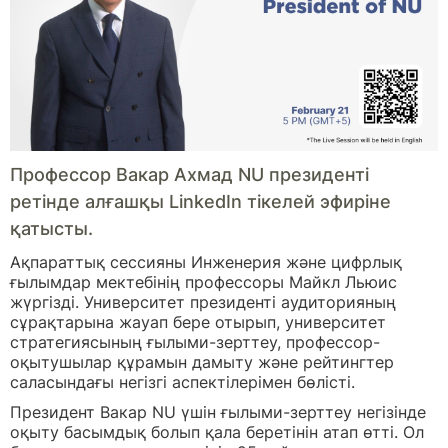
Профессор Вакар Ахмад NU президенті
ретінде алғашқы LinkedIn тікелей эфиріне
қатысты.
Ақпараттық сессияны Инженерия және цифрлық
ғылымдар мектебінің профессоры Майкл Льюис
жүргізді. Университет президенті аудиторияның
сұрақтарына жауап бере отырып, университет
стратегиясының ғылыми-зерттеу, профессор-
оқытушылар құрамын дамыту және рейтингтер
саласындағы негізгі аспектілерімен бөлісті.
Президент Вакар NU үшін ғылыми-зерттеу негізінде
оқыту басымдық болып қала беретінін атап өтті. Ол