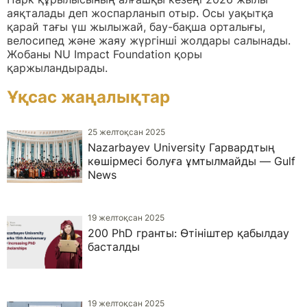
аяқталады деп жоспарланып отыр. Осы уақытқа
қарай тағы үш жылыжай, бау-бақша орталығы,
велосипед және жаяу жүргінші жолдары салынады.
Жобаны NU Impact Foundation қоры
қаржыландырады.
Ұқсас жаңалықтар
25 желтоқсан 2025
Nazarbayev University Гарвардтың
көшірмесі болуға ұмтылмайды — Gulf
News
19 желтоқсан 2025
200 PhD гранты: Өтініштер қабылдау
басталды
19 желтоқсан 2025