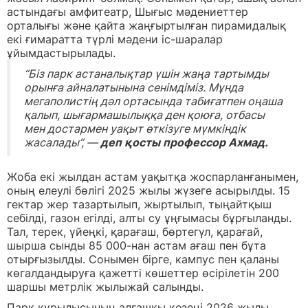
астындағы амфитеатр, Шығыс мәдениеттер
орталығы және қайта жаңғыртылған пирамидалық
екі ғимаратта түрлі мәдени іс-шаралар
ұйымдастырылады.
“Біз парк астаналықтар үшін жаңа тартымды
орынға айналатынына сенімдіміз. Мұнда
мегаполистің дәл ортасында табиғатпен оңаша
қалып, шығармашылыққа ден қоюға, отбасы
мен достармен уақыт өткізуге мүмкіндік
жасалады”, —
деп қосты профессор Ахмад.
Жоба екі жылдан астам уақытқа жоспарланғанымен,
оның елеулі бөлігі 2025 жылы жүзеге асырылды. 15
гектар жер тазартылып, жыртылып, тыңайтқыш
себілді, газон егілді, алты су ұңғымасы бұрғыланды.
Тал, терек, үйеңкі, қарағаш, бөртегүл, қарағай,
шырша сынды 85 000-нан астам ағаш пен бұта
отырғызылды. Сонымен бірге, кампус пен қаланы
көгалдандыруға қажетті көшеттер өсірілетін 200
шаршы метрлік жылыжай салынды.
Парк құрылысының алғашқы кезеңі 2026 жылы