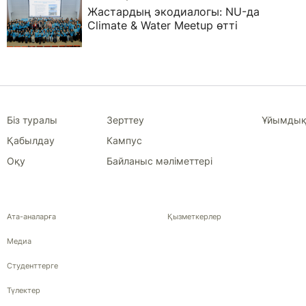
Жастардың экодиалогы: NU-да
Climate & Water Meetup өтті
Біз туралы
Зерттеу
Ұйымдық
Қабылдау
Кампус
Оқу
Байланыс мәліметтері
Ата-аналарға
Қызметкерлер
Медиа
Студенттерге
Түлектер