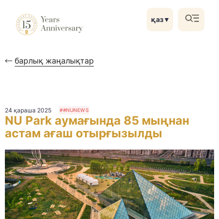
қаз
▼
барлық жаңалықтар
24 қараша 2025
##NUNEWS
NU Park аумағында 85 мыңнан
астам ағаш отырғызылды