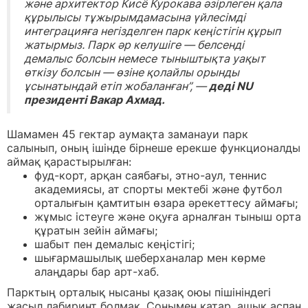
және архитектор Кисё Курокава әзірлеген қала
құрылысы тұжырымдамасына үйлесімді
интеграцияға негізделген парк кеңістігін құрып
жатырмыз. Парк әр келушіге — белсенді
демалыс болсын немесе тыныштықта уақыт
өткізу болсын — өзіне қолайлы орынды
ұсынатындай етіп жобаланған”, —
деді NU
президенті Вакар Ахмад.
Шамамен 45 гектар аумақта заманауи парк
салынып, оның ішінде бірнеше ерекше функционалды
аймақ қарастырылған:
фуд-корт, арқан саябағы, этно-аул, теннис
академиясы, ат спорты мектебі және футбол
орталығын қамтитын өзара әрекеттесу аймағы;
жұмыс істеуге және оқуға арналған тыныш орта
құратын зейін аймағы;
шабыт пен демалыс кеңістігі;
шығармашылық шеберханалар мен көрме
алаңдары бар арт-хаб.
Парктың орталық нысаны қазақ оюы пішініндегі
жасыл лабиринт болмақ. Сонымен қатар, ашық аспан