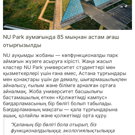
NU Park аумағында 85 мыңнан астам ағаш
отырғызылды
NU ауқымды жобаны — көпфункционалды парк
аймағын жүзеге асыруға кірісті. Жаңа жасыл
кластер NU Park университет студенттері мен
қызметкерлері үшін ғана емес, Астана тұрғындары
мен қонақтары үшін де демалу, шығармашылықпен
айналысу, ғылым және білімге арналған ортаға
айналмақ. Жоба университет басшылығы
бастамашылық еткен «Қолжетімді кампус»
бағдарламасының бір бөлігі болып табылады.
Бағдарламаның мақсаты — қала тұрғындарына
ашық, қолайлы және қолжетімді орта құру.
“Қаланың бір бөлігі бола отырып, біз
функционалдылыққа, экологиялықтылыққа