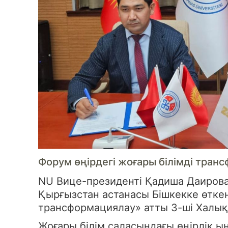
Форум өңірдегі жоғары білімді тран
NU Вице-президенті Қадиша Даиров
Қырғызстан астанасы Бішкекке өтке
трансформациялау» атты 3-ші Халы
Жоғары білім саласындағы өңірлік 