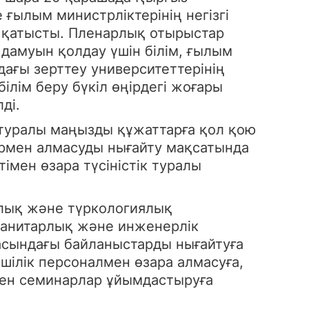
ғылым министрліктерінің негізгі
ы қатысты. Пленарлық отырыстар
дамуын қолдау үшін білім, ғылым
ағы зерттеу университеттерінің
лім беру бүкіл өңірдегі жоғары
ді.
туралы маңызды құжаттарға қол қою
рмен алмасуды нығайту мақсатында
імен өзара түсіністік туралы
ялық және түркологиялық
уманитарлық және инженерлік
ласындағы байланыстарды нығайтуға
мшілік персоналмен өзара алмасуға,
мен семинарлар ұйымдастыруға