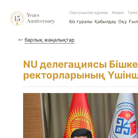
Оқытушылар құрамы
Медиа
Түлек
Біз туралы
Қабылдау
Оқу
Ғы
барлық жаңалықтар
NU делегациясы Бішке
ректорларының Үшінш