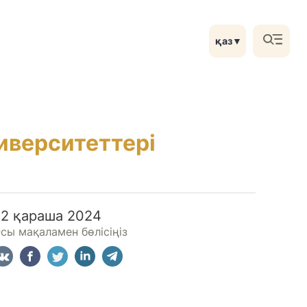
қаз
▼
иверситеттері
22 қараша 2024
сы мақаламен бөлісіңіз