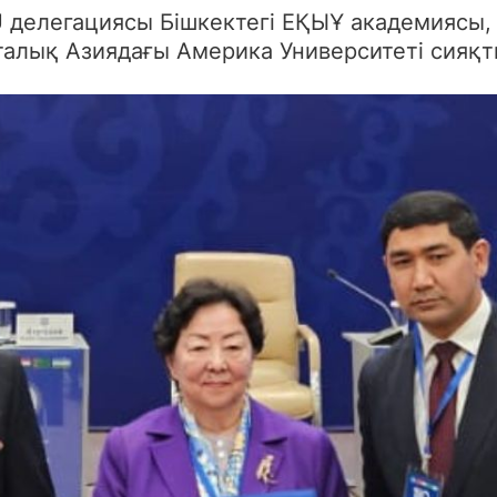
 делегациясы Бішкектегі ЕҚЫҰ академиясы, 
талық Азиядағы Америка Университеті сияқ