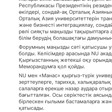
Республикасы Президентінің резиден
өкілдері, сондай-ақ Орталық Азиян
Орталық Азия университеттерін тран
және бизнесті интеграциялау, сонд
рөлі сияқты маңызды тақырыптарға а
білім берудің болашақтағы дамуының 
Форумның маңызды сәті қатысушы у
болды. Келісімдер арасында NU ак
Қырғызстанның жетекші оқу орындары
Меморандумға қол қойды.
NU мен «Манас» қырғыз-түрік униве
зерттеулерге, тарихқа, халықаралы
салаларға ерекше назар аудара оты
бағытталған. Осы серіктестік аясын
бірлескен ғылыми бастамаларға жә
қатысады.