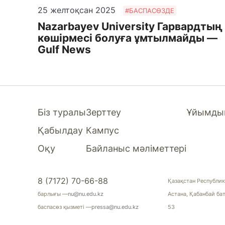
25 желтоқсан 2025
#БАСПАСӨЗДЕ
Nazarbayev University Гарвардтың
көшірмесі болуға ұмтылмайды —
Gulf News
Біз туралы
Зерттеу
Ұйымдық
Қабылдау
Кампус
Оқу
Байланыс мәліметтері
8 (7172) 70-66-88
Қазақстан Республик
барлығы —
nu@nu.edu.kz
Астана, Қабанбай ба
баспасөз қызметі —
pressa@nu.edu.kz
53