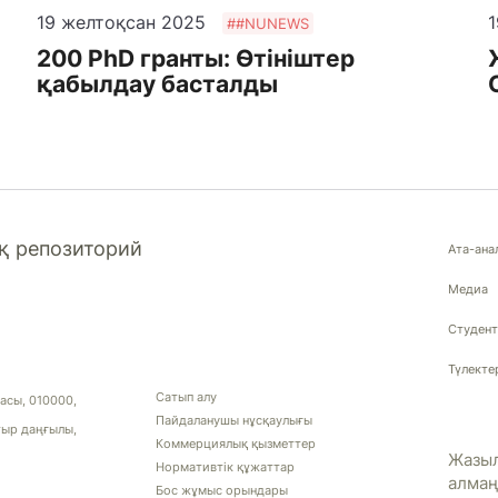
19 желтоқсан 2025
1
##NUNEWS
200 PhD гранты: Өтініштер
қабылдау басталды
 репозиторий
Ата-ана
Медиа
Студент
Түлекте
Сатып алу
асы, 010000,
Пайдаланушы нұсқаулығы
тыр даңғылы,
Коммерциялық қызметтер
Жазыл
Нормативтік құжаттар
алма
Бос жұмыс орындары