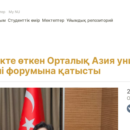
тер
My NU
лым
Студенттік өмір
Мектептер
Ұйымдық репозиторий
кте өткен Орталық Азия ун
і форумына қатысты
О