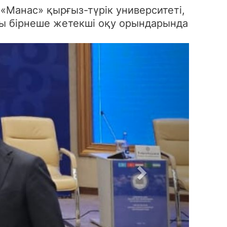
«Манас» қырғыз-түрік университеті,
ты бірнеше жетекші оқу орындарында
Next