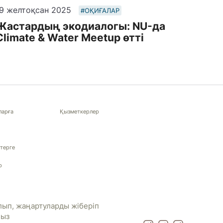
9 желтоқсан 2025
#ОҚИҒАЛАР
Жастардың экодиалогы: NU-да
Climate & Water Meetup өтті
ларға
Қызметкерлер
терге
р
ып, жаңартуларды жіберіп
ңыз