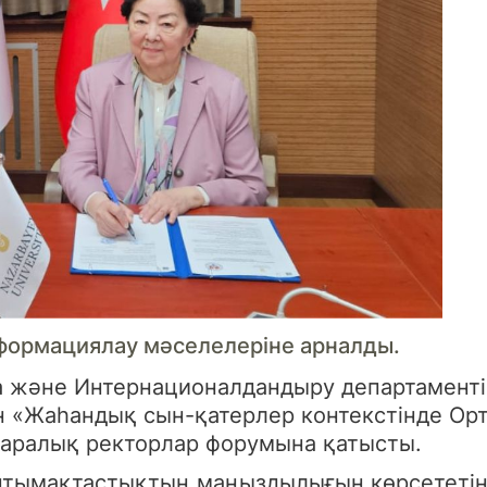
сформациялау мәселелеріне арналды.
а және Интернационалдандыру департаменті
н «Жаһандық сын-қатерлер контекстінде Орт
қаралық ректорлар форумына қатысты.
ынтымақтастықтың маңыздылығын көрсететі