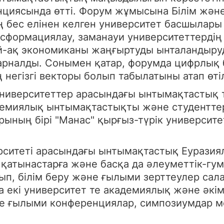
циясында өтті. Форум жұмысына Білім және 
ың бес елінен келген университет басшылар
сформациялау, заманауи университеттердің 
ай-ақ экономиканы жаңғыртуды ынталандыруд
рналды. Сонымен қатар, форумда цифрлық бі
негізгі векторы болып табылатыны атап өтіл
ниверситеттер арасындағы ынтымақтастық 
адемиялық ынтымақтастықты және студентте
ның бірі "Манас" қырғыз-түрік университет
рситеті арасындағы ынтымақтастық Еурази
қ қатынастарға және басқа да әлеуметтік-г
рып, білім беру және ғылыми зерттеулер са
да екі университет те академиялық және әкі
не ғылыми конференциялар, симпозиумдар 