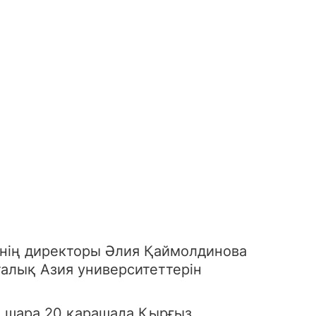
нің директоры Әлия Қаймолдинова
алық Азия университеттерін
н шара 20 қарашада Қырғыз