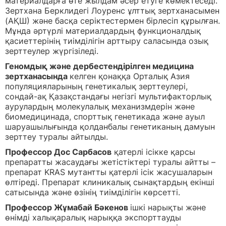
материалдарға өте жылдам әсер етуге көмектеседі.
Зертхана Берклидегі Лоуренс ұлттық зертханасымен
(АҚШ) және басқа серіктестермен бірлесіп құрылған.
Мұнда әртүрлі материалдардың функционалдық
қасиеттерінің тиімділігін арттыру саласында озық
зерттеулер жүргізіледі.
Геномдық және дербестендірілген медицина
зертханасында
келген қонаққа Орталық Азия
популяцияларының генетикалық зерттеулері,
сондай-ақ Қазақстандағы негізгі мультифакторлық
аурулардың молекулалық механизмдерін және
биомедицинада, спорттық генетикада және ауыл
шаруашылығында қолданбалы генетиканың дамуын
зерттеу туралы айтылды.
Профессор Дос Сарбасов
қатерлі ісікке қарсы
препаратты жасаудағы жетістіктері туралы айтты –
препарат KRAS мутантты қатерлі ісік жасушаларын
өлтіреді. Препарат клиникалық сынақтардың екінші
сатысында және өзінің тиімділігін көрсетті.
Профессор Жұмабай Бәкенов
ішкі нарықты және
өнімді халықаралық нарыққа экспорттауды