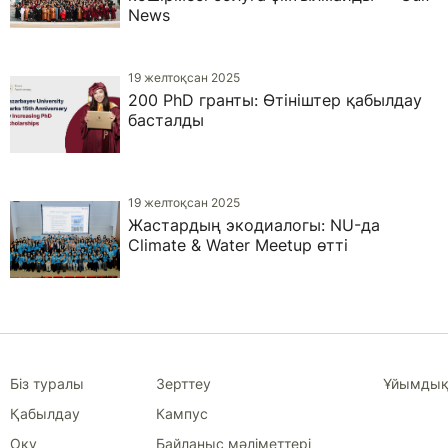
News
19 желтоқсан 2025
200 PhD гранты: Өтініштер қабылдау
басталды
19 желтоқсан 2025
Жастардың экодиалогы: NU-да
Climate & Water Meetup өтті
Біз туралы
Зерттеу
Ұйымдық
Қабылдау
Кампус
Оқу
Байланыс мәліметтері