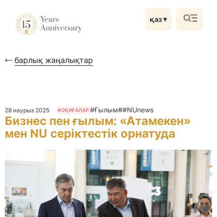
қаз
▼
барлық жаңалықтар
#Ғылым
##NUnews
28 наурыз 2025
#ОҚИҒАЛАР
Бизнес пен ғылым: «Атамекен»
мен NU серіктестік орнатуда