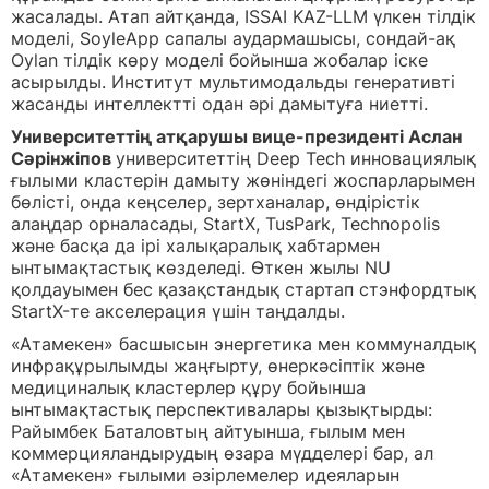
жасалады. Атап айтқанда, ISSAI KAZ-LLM үлкен тілдік
моделі, SoyleApp сапалы аудармашысы, сондай-ақ
Oylan тілдік көру моделі бойынша жобалар іске
асырылды. Институт мультимодальды генеративті
жасанды интеллектті одан әрі дамытуға ниетті.
Университеттің атқарушы вице-президенті Аслан
Сәрінжіпов
университеттің Deep Tech инновациялық
ғылыми кластерін дамыту жөніндегі жоспарларымен
бөлісті, онда кеңселер, зертханалар, өндірістік
алаңдар орналасады, StartX, TusPark, Technopolis
және басқа да ірі халықаралық хабтармен
ынтымақтастық көзделеді. Өткен жылы NU
қолдауымен бес қазақстандық стартап стэнфордтық
StartX-те акселерация үшін таңдалды.
«Атамекен» басшысын энергетика мен коммуналдық
инфрақұрылымды жаңғырту, өнеркәсіптік және
медициналық кластерлер құру бойынша
ынтымақтастық перспективалары қызықтырды:
Райымбек Баталовтың айтуынша, ғылым мен
коммерцияландырудың өзара мүдделері бар, ал
«Атамекен» ғылыми әзірлемелер идеяларын