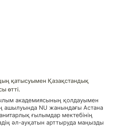
рдың қатысуымен Қазақстандық
ы өтті.
ғылым академиясының қолдауымен
ың ашылуында NU жанындағы Астана
анитарлық ғылымдар мектебінің
здің әл-ауқатын арттыруда маңызды