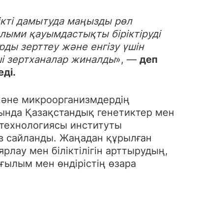
ікті дамытуда маңызды рөл
ылыми қауымдастықты біріктіруді
рды зерттеу және енгізу үшін
ші зертханалар жиналды
», —
деп
ді.
және микроорганизмдердің
ында Қазақстандық генетиктер мен
отехнологиясы институты
в сайланды. Жаңадан құрылған
лау мен біліктілігін арттырудың,
ғылым мен өндірістің өзара