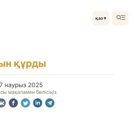
қаз
▼
мын құрды
17 наурыз 2025
сы мақаламен бөлісіңіз