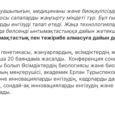
уашылығын, медицинаны және биоқауіпсізд
осы салаларды жаңғырту міндеті тұр. Бұл ғ
ы енгізуді талап етеді. Жаңа технологияла
ұнда белсенді ынтымақтастыққа дайын жетек
ақтастық пен тәжірибе алмасуға дайын де
генетикасы, жануарлардың, өсімдіктердің 
ша 20 баяндама жасалды. Конференция сон
 болып Өсімдіктердің биологиясы және би
ың меңгерушісі, академик Ерлан Тұрыспеко
е инновацияларды енгізудің, кадрларды даяр
сондай-ақ инновацияларды енгізудің және 
лады.