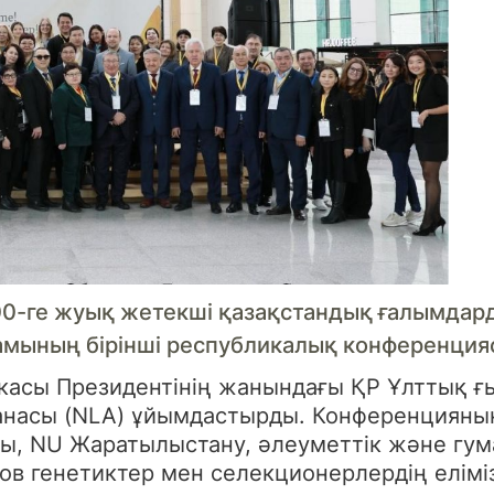
100-ге жуық жетекші қазақстандық ғалымда
амының бірінші республикалық конференцияс
касы Президентінің жанындағы ҚР Ұлттық 
анасы (NLA) ұйымдастырды. Конференциян
ы, NU Жаратылыстану, әлеуметтік және гум
ов генетиктер мен селекционерлердің елімі