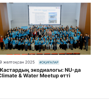
9 желтоқсан 2025
#ОҚИҒАЛАР
Жастардың экодиалогы: NU-да
Climate & Water Meetup өтті