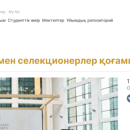
тер
My NU
лым
Студенттік өмір
Мектептер
Ұйымдық репозиторий
 мен селекционерлер қоға
О