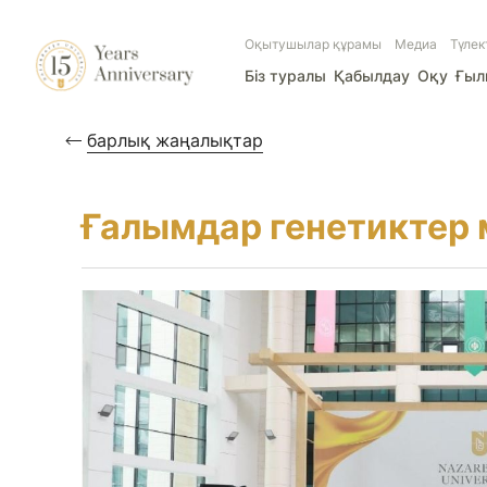
Оқытушылар құрамы
Медиа
Түлек
Біз туралы
Қабылдау
Оқу
Ғы
барлық жаңалықтар
Ғалымдар генетиктер