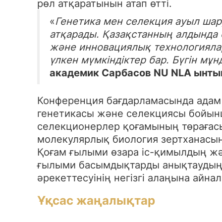
рөл атқаратынын атап өтті.
«
Генетика мен селекция ауыл шар
атқарады. Қазақстанның алдында 
және инновациялық технологиялард
үлкен мүмкіндіктер бар. Бүгін м
академик Сарбасов NU NLA ынтым
Конференция бағдарламасында адам 
генетикасы және селекциясы бойын
селекционерлер қоғамының төрағасы
молекулярлық биология зертханасын
Қоғам ғылыми өзара іс-қимылдың жән
ғылыми басымдықтарды анықтаудың, 
әрекеттесуінің негізгі алаңына айна
Ұқсас жаңалықтар