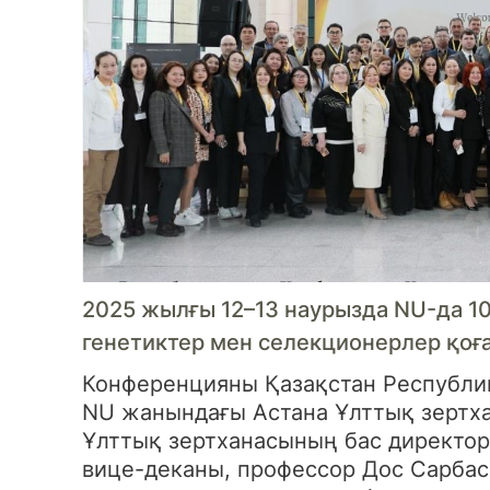
2025 жылғы 12–13 наурызда NU-да 
генетиктер мен селекционерлер қоғ
Конференцияны Қазақстан Республи
NU жанындағы Астана Ұлттық зертх
Ұлттық зертханасының бас директор
вице-деканы, профессор Дос Сарбас