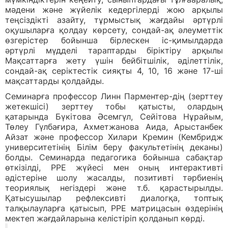
мәдени және жүйелік кедергілерді жою арқылы
теңсіздікті азайту, тұрмыстық жағдайы әртүрлі
оқушыларға қолдау көрсету, сондай-ақ әлеуметтік
өзгерістер бойынша бірлескен іс-қимылдарда
әртүрлі мүдделі тараптарды біріктіру арқылы
Мақсаттарға жету үшін бейбітшілік, әділеттілік,
сондай-ақ серіктестік сияқты 4, 10, 16 және 17-ші
мақсаттарды қолдайды.
Семинарға профессор Линн Парментер-дің (зерттеу
жетекшісі) зерттеу тобы қатысты, олардың
қатарында Бүкітова Әсемгүл, Сейітова Нұрайым,
Төлеу Гүлбағира, Ахметжанова Аида, Арыстанбек
Айзат және профессор Хилари Кремин (Кембридж
университетінің Білім беру факультетінің деканы)
болды. Семинарда педагогика бойынша сабақтар
өткізілді, PPE жүйесі мен оның интерактивті
әдістеріне шолу жасалды, позитивті тәрбиенің
теориялық негіздері және т.б. қарастырылды.
Қатысушылар рефлексивті диалогқа, топтық
талқылауларға қатысып, PPE матрицасын өздерінің
мектеп жағдайларына келістіріп қолданып көрді.