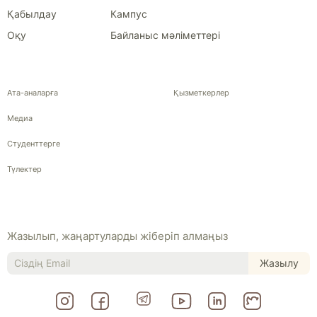
Қабылдау
Кампус
Оқу
Байланыс мәліметтері
Ата-аналарға
Қызметкерлер
Медиа
Студенттерге
Түлектер
Жазылып, жаңартуларды жіберіп алмаңыз
Жазылу