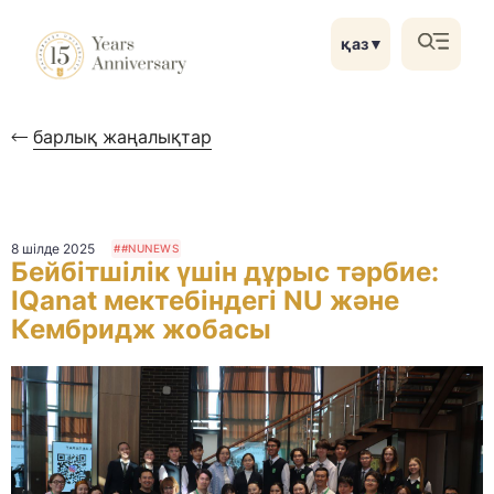
қаз
▼
барлық жаңалықтар
8 шілде 2025
##NUNEWS
Бейбітшілік үшін дұрыс тәрбие:
IQanat мектебіндегі NU және
Кембридж жобасы