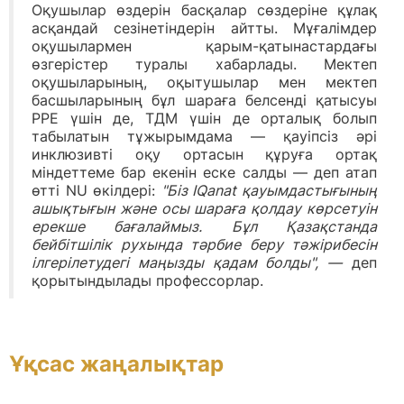
Оқушылар өздерін басқалар сөздеріне құлақ
асқандай сезінетіндерін айтты. Мұғалімдер
оқушылармен қарым-қатынастардағы
өзгерістер туралы хабарлады. Мектеп
оқушыларының, оқытушылар мен мектеп
басшыларының бұл шараға белсенді қатысуы
PPE үшін де, ТДМ үшін де орталық болып
табылатын тұжырымдама — қауіпсіз әрі
инклюзивті оқу ортасын құруға ортақ
міндеттеме бар екенін еске салды — деп атап
өтті NU өкілдері:
"Біз IQanat қауымдастығының
ашықтығын және осы шараға қолдау көрсетуін
ерекше бағалаймыз. Бұл Қазақстанда
бейбітшілік рухында тәрбие беру тәжірибесін
ілгерілетудегі маңызды қадам болды", —
деп
қорытындылады профессорлар.
Ұқсас жаңалықтар