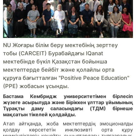
NU Жоғары білім беру мектебінің зерттеу
тобы (CARCEIT) Бурабайдағы IQanat
мектебінде бүкіл Қазақстан бойынша
мектептерде бейбіт және қолайлы орта
құруға бағытталған "Positive Peace Education"
(PPE) жобасын ұсынды.
Бастама Кембридж университетімен бірлесіп
жүзеге асырылуда және Біріккен ұлттар ұйымының
Тұрақты даму саласындағы (ТДМ) бірнеше
мақсатын тікелей қолдайды.
Атап айтқанда, жоба мектептердің эмоционалды
қолдау көрсететін инклюзивті орта құру
мүмкіндіктерін кеңейту, сыныптардағы тұлғааралық,