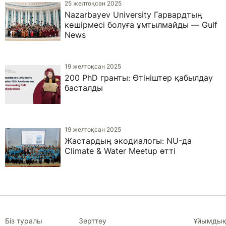
25 желтоқсан 2025
Nazarbayev University Гарвардтың
көшірмесі болуға ұмтылмайды — Gulf
News
19 желтоқсан 2025
200 PhD гранты: Өтініштер қабылдау
басталды
19 желтоқсан 2025
Жастардың экодиалогы: NU-да
Climate & Water Meetup өтті
Біз туралы
Зерттеу
Ұйымдық