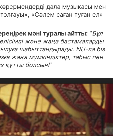
 көрермендерді дала музыкасы мен
 толғауы», «Сәлем саған туған ел»
ереңірек мәні туралы айтты:
“
Бұл
келісімді және жаңа бастамаларды
мтылуға шабыттандырады. NU-да біз
ға жаңа мүмкіндіктер, табыс пен
з құтты болсын!
”