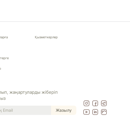
ларға
Қызметкерлер
терге
р
ып, жаңартуларды жіберіп
ңыз
Жазылу