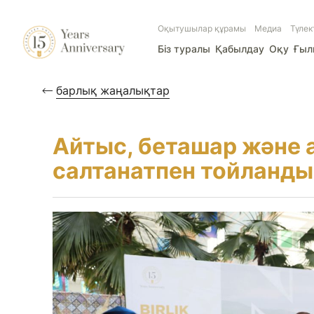
Оқытушылар құрамы
Медиа
Түлек
Біз туралы
Қабылдау
Оқу
Ғы
барлық жаңалықтар
Айтыс, беташар және 
салтанатпен тойланды