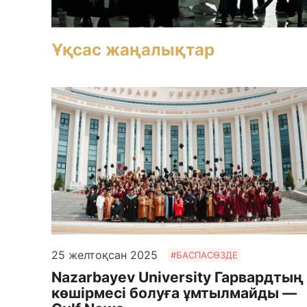
Ұқсас жаңалықтар
25 желтоқсан 2025
#БАСПАСӨЗДЕ
Nazarbayev University Гарвардтың
көшірмесі болуға ұмтылмайды —