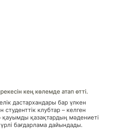
рекесін кең көлемде атап өтті.
елік дастархандары бар үлкен
 студенттік клубтар – келген
ар қауымды қазақтардың мәдениеті
үрлі бағдарлама дайындады.