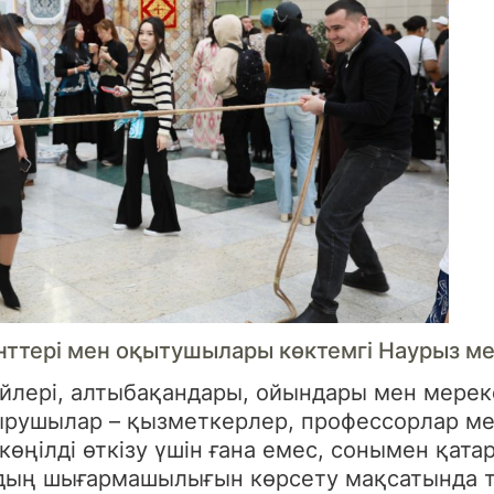
енттері мен оқытушылары көктемгі Наурыз ме
үйлері, алтыбақандары, ойындары мен мерек
ырушылар – қызметкерлер, профессорлар мен
өңілді өткізу үшін ғана емес, сонымен қат
рдың шығармашылығын көрсету мақсатында т