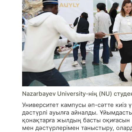
Nazarbayev University-нің (NU) студ
Университет кампусы әп-сәтте киіз 
дәстүрлі ауылға айналды. Ұйымдаст
қонақтарға жылдың басты оқиғасын к
мен дәстүрлерімен таныстыру, ола