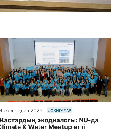
9 желтоқсан 2025
#ОҚИҒАЛАР
Жастардың экодиалогы: NU-да
Climate & Water Meetup өтті