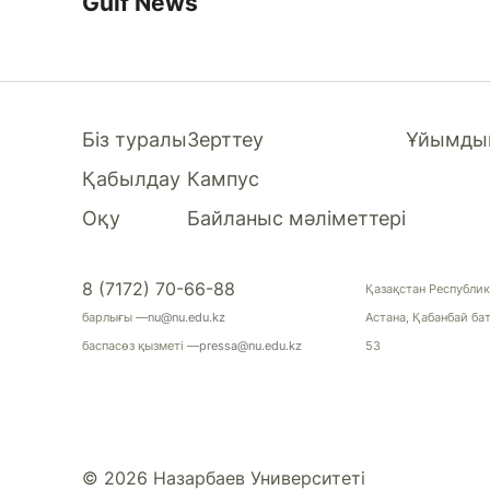
Gulf News
Біз туралы
Зерттеу
Ұйымдық
Қабылдау
Кампус
Оқу
Байланыс мәліметтері
8 (7172) 70-66-88
Қазақстан Республик
барлығы —
nu@nu.edu.kz
Астана, Қабанбай ба
баспасөз қызметі —
pressa@nu.edu.kz
53
© 2026 Назарбаев Университеті