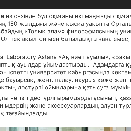
ва
өз сөзінде бұл оқиғаны екі маңызды оқиғ
ң 180 жылдығы және қысқа уақытта Орталы
Абайдың «Толық адам» философиясының унив
л тек ақыл-ой мен батылдықты ғана емес, ме
l Laboratory Astana «Ақ ниет ауылы», «Бақы
ыптық ауылдар ұйымдастырды. Адамдарға қ
тән іспетті университет қабырғасында көкт
е бауырсақ, жент, палау, наурыз көже жеп,
ақтың дәстүрлі ойындарына қатысуға мүмкін
қты негізгі дәстүрлі ырымдарды ұсынып, қа
иімдердің және аксессуарлардың алуан түрл
ық тағайындалды.