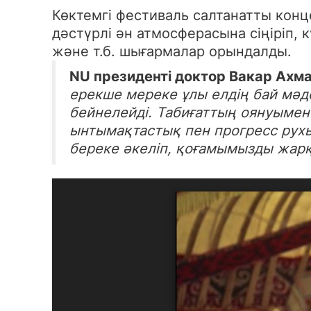
Көктемгі фестиваль салтанатты кон
дәстүрлі ән атмосферасына сіңіріп, 
және т.б. шығармалар орындалды.
NU президенті доктор Вакар Ахма
ерекше мереке ұлы елдің бай мәде
бейнелейді. Табиғаттың оянуымен 
ынтымақтастық пен прогресс рух
береке әкеліп, қоғамымызды жарқ