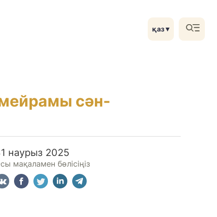
қаз
▼
 мейрамы сән-
31 наурыз 2025
сы мақаламен бөлісіңіз