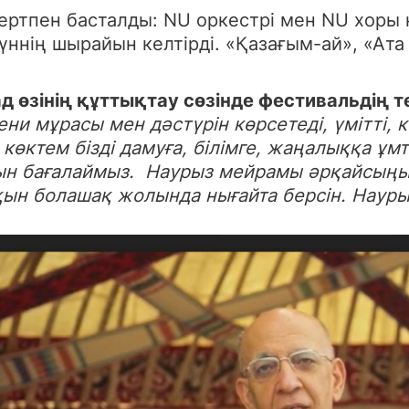
цертпен басталды: NU оркестрі мен NU хоры
күннің шырайын келтірді. «Қазағым-ай», «Ата
д өзінің құттықтау сөзінде фестивальдің т
ни мұрасы мен дәстүрін көрсетеді, үмітті, 
көктем бізді дамуға, білімге, жаңалыққа ұ
ын бағалаймыз. Наурыз мейрамы әрқайсыңыз
ын болашақ жолында нығайта берсін. Науры