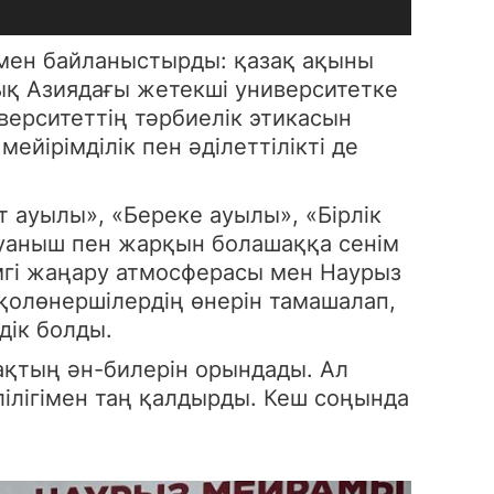
амен байланыстырды: қазақ ақыны
қ Азиядағы жетекші университетке
ерситеттің тәрбиелік этикасын
йірімділік пен әділеттілікті де
т ауылы», «Береке ауылы», «Бірлік
уаныш пен жарқын болашаққа сенім
емгі жаңару атмосферасы мен Наурыз
 қолөнершілердің өнерін тамашалап,
дік болды.
зақтың ән-билерін орындады. Ал
ілігімен таң қалдырды. Кеш соңында