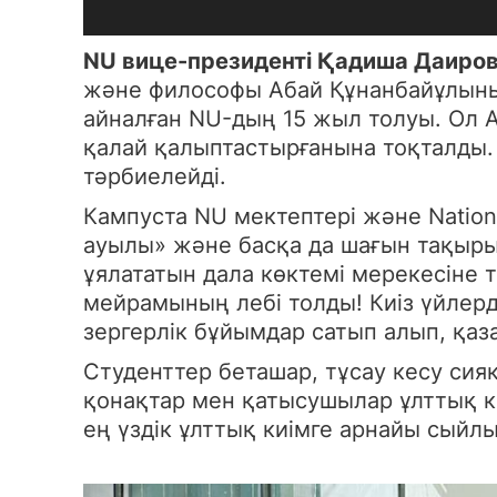
NU вице-президенті Қадиша Даиро
және философы Абай Құнанбайұлыны
айналған NU-дың 15 жыл толуы. Ол 
қалай қалыптастырғанына тоқталды. О
тәрбиелейді.
Кампуста NU мектептері және Nationa
ауылы» және басқа да шағын тақыр
ұялататын дала көктемі мерекесіне 
мейрамының лебі толды! Киіз үйлерд
зергерлік бұйымдар сатып алып, қаз
Студенттер беташар, тұсау кесу сия
қонақтар мен қатысушылар ұлттық к
ең үздік ұлттық киімге арнайы сыйл