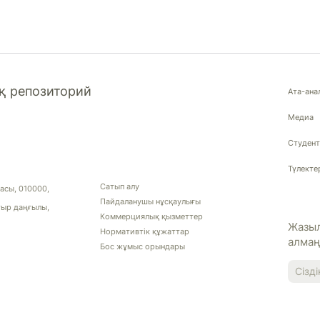
 репозиторий
Ата-ана
Медиа
Студент
Түлекте
Сатып алу
асы, 010000,
Пайдаланушы нұсқаулығы
тыр даңғылы,
Коммерциялық қызметтер
Жазыл
Нормативтік құжаттар
алма
Бос жұмыс орындары