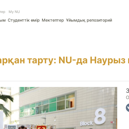
тер
My NU
лым
Студенттік өмір
Мектептер
Ұйымдық репозиторий
арқан тарту: NU-да Наурыз
О