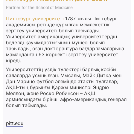
Partner for the School of Medicine
Питтсбург университеті
1787 жылы Питтсбург
академиясы ретінде құрылған мемлекеттік
зерттеу университеті болып табылады.
Университет американдық университеттердің
беделді қауымдастығының мүшесі болып
табылады, оған докторантура бағдарламаларына
маманданған 63 көрнекті зерттеу университеті
кіреді.
Университеттің үздік түлектері барлық кәсіби
салаларда ұсынылған. Мысалы, Майк Дитка мен
Дэн Марино футбол әлемінде атақты тұлғалар;
АҚШ-тың бұрынғы Қаржы министрі Эндрю
Меллон; және Роско Робинсон – АҚШ
армиясындағы бірінші афро-американдық генерал
болып табылады.
pitt.edu