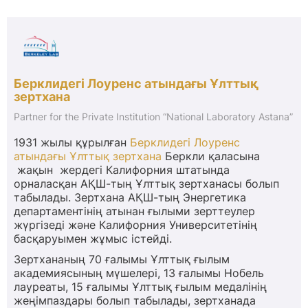
Берклидегі Лоуренс атындағы Ұлттық
зертхана
Partner for the Private Institution “National Laboratory Astana”
1931 жылы құрылған
Берклидегі Лоуренс
атындағы Ұлттық зертхана
Беркли қаласына
жақын жердегі Калифорния штатында
орналасқан АҚШ-тың Ұлттық зертханасы болып
табылады. Зертхана АҚШ-тың Энергетика
департаментінің атынан ғылыми зерттеулер
жүргізеді және Калифорния Университетінің
басқаруымен жұмыс істейді.
Зертхананың 70 ғалымы Ұлттық ғылым
академиясының мүшелері, 13 ғалымы Нобель
лауреаты, 15 ғалымы Ұлттық ғылым медалінің
жеңімпаздары болып табылады, зертханада