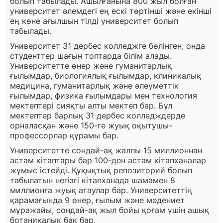
болып табылады. Ашылғанына 800 жыл болған
университет әлемдегі ең ескі төртінші және екінші
ең көне ағылшын тілді университет болып
табылады.
Университет 31 дербес колледжге бөлінген, онда
студенттер шағын топтарда білім алады.
Университетте өнер және гуманитарлық
ғылымдар, биологиялық ғылымдар, клиникалық
медицина, гуманитарлық және әлеуметтік
ғылымдар, физика ғылымдары мен технология
мектептері сияқты алты мектеп бар. Бұл
мектептер барлық 31 дербес колледждерде
орналасқан және 150-ге жуық оқытушы-
профессорлар құрамы бар.
Университетте сондай-ақ жалпы 15 миллионнан
астам кітаптары бар 100-ден астам кітапханалар
жұмыс істейді. Құқықтық репозиторий болып
табылатын негізгі кітапханада шамамен 8
миллионға жуық атаулар бар. Университеттің
қарамағында 9 өнер, ғылым және мәдениет
мұражайы, сондай-ақ жыл бойы қоғам үшін ашық
ботаникалық бақ бар.