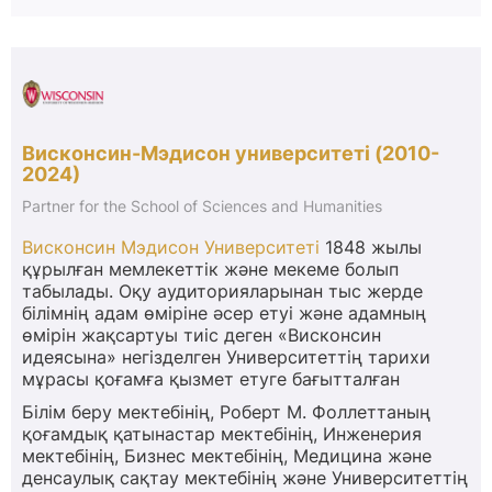
Висконсин-Мэдисон университеті (2010-
2024)
Partner for the School of Sciences and Humanities
Висконсин Мэдисон Университеті
1848 жылы
құрылған мемлекеттік және мекеме болып
табылады. Оқу аудиторияларынан тыс жерде
білімнің адам өміріне әсер етуі және адамның
өмірін жақсартуы тиіс деген «Висконсин
идеясына» негізделген Университеттің тарихи
мұрасы қоғамға қызмет етуге бағытталған
Білім беру мектебінің, Роберт М. Фоллеттаның
қоғамдық қатынастар мектебінің, Инженерия
мектебінің, Бизнес мектебінің, Медицина және
денсаулық сақтау мектебінің және Университеттің