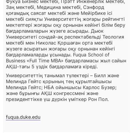
Фукуа Бизнес мектебі, Прэтт Инженерлік мектебі,
Заң мектебі, Медицина мектебі, Сэнфорд
қоғамдық саясат мектебі және Мейірбике ісі
мектебі сияқты Университеттің жоғары рейтингті
мектептері жоғары оқу орнынан кейінгі білім беру
бағдарламаларын жүзеге асырады. Дьюк
Университеті сондай-ақ респектабельді Теология
мектебі мен Николас Қоршаған орта мектебі
жүзеге асыратын жоғары оқу орнынан кейінгі
бағдарламаларды ұсынады. Fuqua School of
Business «Full Time MBA» бағдарламасы жыл сайын
АҚШ-тағы 5 үздік бағдарламаға кіреді.
Университеттің танымал түлектері – Билл және
Мелинда Гейтс қорының тең құрылтайшысы
Мелинда Гейтс; НБА ойыншысы Карлос Бузер;
және бұрынғы АҚШ конгрессмені және
президенттікке үш дүркін үміткер Рон Пол.
fuqua.duke.edu