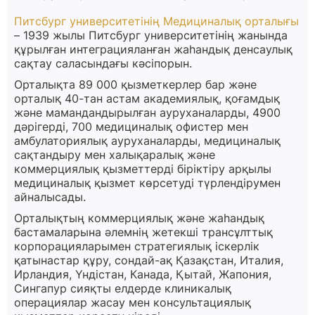
Питсбург университетінің Медициналық орталығы
– 1939 жылы Питсбург университетінің жанында
құрылған интеграцияланған жаһандық денсаулық
сақтау саласындағы кәсіпорын.
Орталықта 89 000 қызметкерлер бар және
орталық 40-тан астам академиялық, қоғамдық
және мамандандырылған ауруханаларды, 4900
дәрігерді, 700 медициналық офистер мен
амбулаториялық ауруханаларды, медициналық
сақтандыру мен халықаралық және
коммерциялық қызметтерді біріктіру арқылы
медициналық қызмет көрсетуді түрлендірумен
айналысады.
Орталықтың коммерциялық және жаһандық
бастамаларына әлемнің жетекші трансұлттық
корпорацияларымен стратегиялық іскерлік
қатынастар құру, сондай-ақ Қазақстан, Италия,
Ирландия, Үндістан, Канада, Қытай, Жапония,
Сингапур сияқты елдерде клиникалық
операциялар жасау мен консультациялық