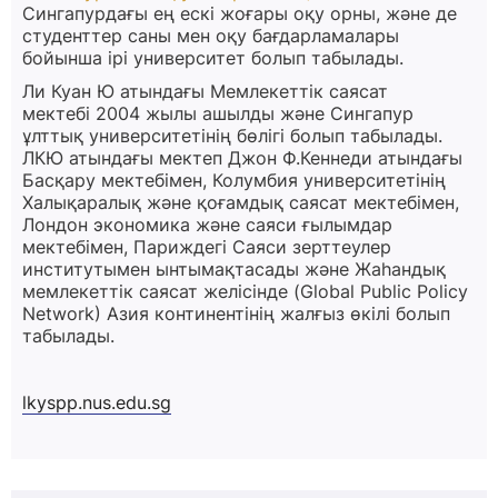
Сингапурдағы ең ескі жоғары оқу орны, және де
студенттер саны мен оқу бағдарламалары
бойынша ірі университет болып табылады.
Ли Куан Ю атындағы Мемлекеттік саясат
мектебі 2004 жылы ашылды және Сингапур
ұлттық университетінің бөлігі болып табылады.
ЛКЮ атындағы мектеп Джон Ф.Кеннеди атындағы
Басқару мектебімен, Колумбия университетінің
Халықаралық және қоғамдық саясат мектебімен,
Лондон экономика және саяси ғылымдар
мектебімен, Париждегі Саяси зерттеулер
институтымен ынтымақтасады және Жаһандық
мемлекеттік саясат желісінде (Global Public Policy
Network) Азия континентінің жалғыз өкілі болып
табылады.
lkyspp.nus.edu.sg