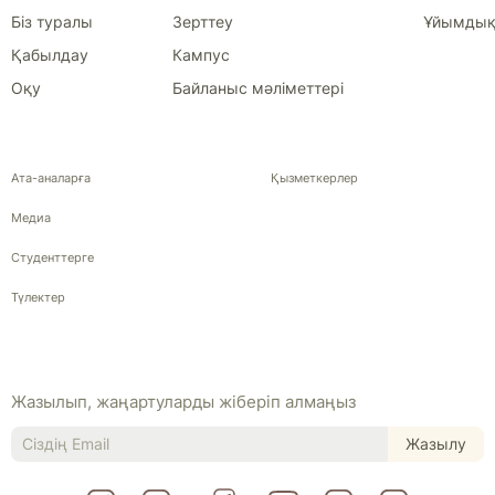
Біз туралы
Зерттеу
Ұйымдық
Қабылдау
Кампус
Оқу
Байланыс мәліметтері
Ата-аналарға
Қызметкерлер
Медиа
Студенттерге
Түлектер
Жазылып, жаңартуларды жіберіп алмаңыз
Жазылу