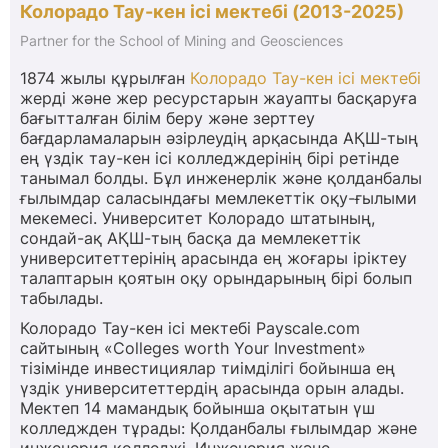
Колорадо Тау-кен ісі мектебі (2013-2025)
Partner for the School of Mining and Geosciences
1874 жылы құрылған
Колорадо Тау-кен ісі мектебі
жерді және жер ресурстарын жауапты басқаруға
бағытталған білім беру және зерттеу
бағдарламаларын әзірлеудің арқасында АҚШ-тың
ең үздік тау-кен ісі колледждерінің бірі ретінде
танымал болды. Бұл инженерлік және қолданбалы
ғылымдар саласындағы мемлекеттік оқу-ғылыми
мекемесі. Университет Колорадо штатының,
сондай-ақ АҚШ-тың басқа да мемлекеттік
университеттерінің арасында ең жоғары іріктеу
талаптарын қоятын оқу орындарының бірі болып
табылады.
Колорадо Тау-кен ісі мектебі Payscale.com
сайтының «Colleges worth Your Investment»
тізімінде инвестициялар тиімділігі бойынша ең
үздік университеттердің арасында орын алады.
Мектеп 14 мамандық бойынша оқытатын үш
колледжден тұрады: Қолданбалы ғылымдар және