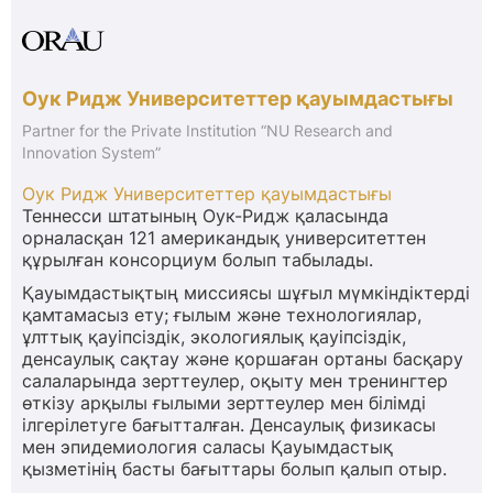
Оук Ридж Университеттер қауымдастығы
Partner for the Private Institution “NU Research and
Innovation System”
Оук Ридж Университеттер қауымдастығы
Теннесси штатының Оук-Ридж қаласында
орналасқан 121 американдық университеттен
құрылған консорциум болып табылады.
Қауымдастықтың миссиясы шұғыл мүмкіндіктерді
қамтамасыз ету; ғылым және технологиялар,
ұлттық қауіпсіздік, экологиялық қауіпсіздік,
денсаулық сақтау және қоршаған ортаны басқару
салаларында зерттеулер, оқыту мен тренингтер
өткізу арқылы ғылыми зерттеулер мен білімді
ілгерілетуге бағытталған. Денсаулық физикасы
мен эпидемиология саласы Қауымдастық
қызметінің басты бағыттары болып қалып отыр.