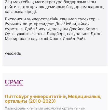
Заң мектебінің магистратура бағдарламалары
рейтингі жоғары академиялық бағдарламалардың
қатарына кіреді.
Висконсин университетінің танымал түлектері –
бұрынғы вице-президент Дик Чейни, әйнек
суретшісі Дэйл Чихули, жазушы Джойса Кэрол
Оутс, ұшқыш Чарльз Линдберг, натуралист Джон
Мьюир және сәулетші Фрэнк Ллойд Райт.
wisc.edu
Питтсбург университетінің Медициналық
орталығы (2010-2023)
Халықаралық ғылыми онкология орталығының