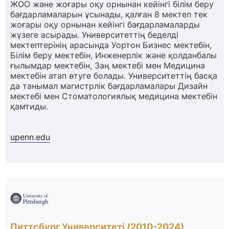
ЖОО және жоғары оқу орнынан кейінгі білім беру
бағдарламаларын ұсынады, қалған 8 мектеп тек
жоғары оқу орнынан кейінгі бағдарламаларды
жүзеге асырады. Университеттің беделді
мектептерінің арасында Уортон Бизнес мектебін,
Білім беру мектебін, Инженерлік және қолданбалы
ғылымдар мектебін, Заң мектебі мен Медицина
мектебін атап өтуге болады. Университеттің басқа
да танымал магистрлік бағдарламалары Дизайн
мектебі мен Стоматологиялық медицина мектебін
қамтиды.
upenn.edu
Питтсбург Университеті (2010-2024)